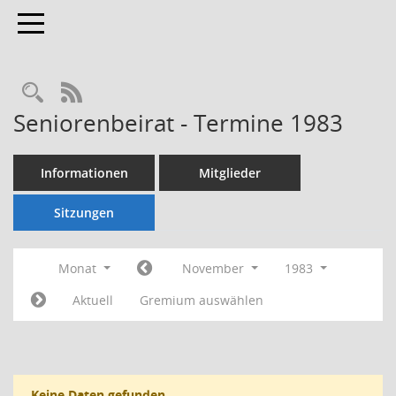
Toggle navigation
Rechercheauswahl
RSS-Feed
Seniorenbeirat - Termine 1983
Informationen
Mitglieder
Sitzungen
Monat
November
1983
Aktuell
Gremium auswählen
Keine Daten gefunden.