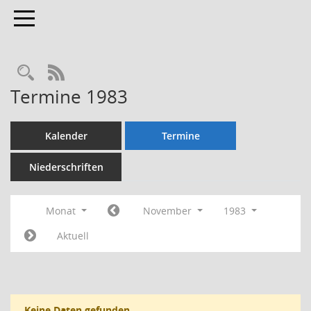
Toggle navigation
Rechercheauswahl
RSS-Feed
Termine 1983
Kalender
Termine
Niederschriften
Monat
November
1983
Aktuell
Keine Daten gefunden.