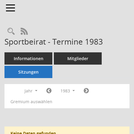
Toggle navigation
Rechercheauswahl
RSS-Feed
Sportbeirat - Termine 1983
Informationen
Mitglieder
Sitzungen
Jahr
1983
Gremium auswählen
Keine Daten gefunden.