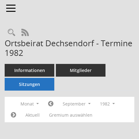
Toggle navigation
Rechercheauswahl
RSS-Feed
Ortsbeirat Dechsendorf - Termine
1982
Informationen
Mitglieder
Sitzungen
Monat
September
1982
Aktuell
Gremium auswählen