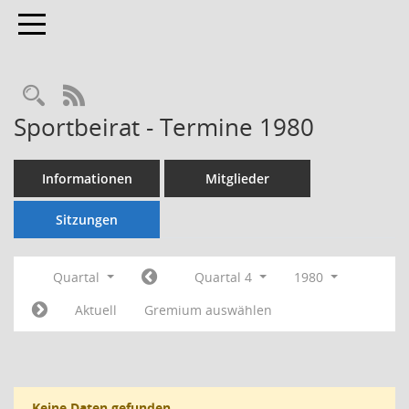
Toggle navigation
Rechercheauswahl
RSS-Feed
Sportbeirat - Termine 1980
Informationen
Mitglieder
Sitzungen
Quartal
Quartal 4
1980
Aktuell
Gremium auswählen
Keine Daten gefunden.