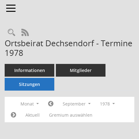
Toggle navigation
Rechercheauswahl
RSS-Feed
Ortsbeirat Dechsendorf - Termine
1978
Informationen
Mitglieder
Sitzungen
Monat
September
1978
Aktuell
Gremium auswählen