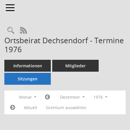
Toggle navigation
Rechercheauswahl
RSS-Feed
Ortsbeirat Dechsendorf - Termine
1976
Informationen
Mitglieder
Sitzungen
Monat
Dezember
1976
Aktuell
Gremium auswählen