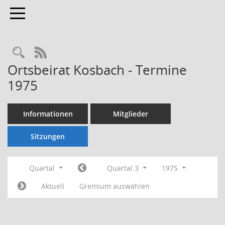
Toggle navigation
Rechercheauswahl
RSS-Feed
Ortsbeirat Kosbach - Termine
1975
Informationen
Mitglieder
Sitzungen
Quartal
Quartal 3
1975
Aktuell
Gremium auswählen