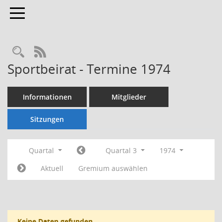
Toggle navigation
Rechercheauswahl
RSS-Feed
Sportbeirat - Termine 1974
Informationen
Mitglieder
Sitzungen
Quartal
Quartal 3
1974
Aktuell
Gremium auswählen
Keine Daten gefunden.