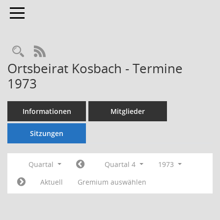
Toggle navigation
Rechercheauswahl
RSS-Feed
Ortsbeirat Kosbach - Termine
1973
Informationen
Mitglieder
Sitzungen
Quartal
Quartal 4
1973
Aktuell
Gremium auswählen