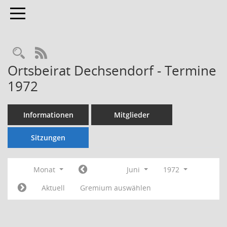
Toggle navigation
Rechercheauswahl
RSS-Feed
Ortsbeirat Dechsendorf - Termine
1972
Informationen
Mitglieder
Sitzungen
Monat
Juni
1972
Aktuell
Gremium auswählen