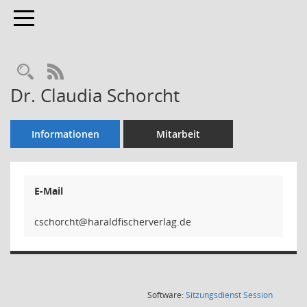
Toggle navigation
Rechercheauswahl
RSS-Feed
Dr. Claudia Schorcht
Informationen
Mitarbeit
E-Mail
thcro
(Wird in
Software:
Sitzungsdienst
Session