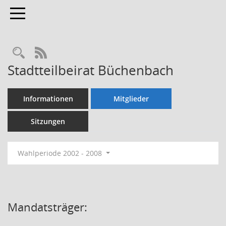
Toggle navigation
Rechercheauswahl
RSS-Feed
Stadtteilbeirat Büchenbach
Informationen
Mitglieder
Sitzungen
Wahlperiode 2002 - 2008
Mandatsträger: