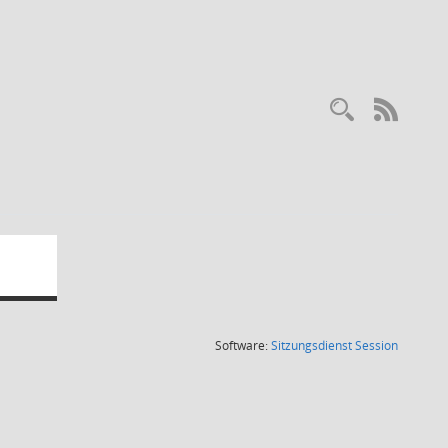
Recherc
RSS-
(Wird in
Software:
Sitzungsdienst
Session