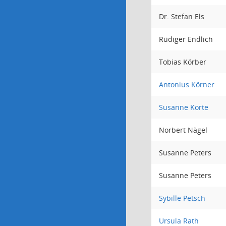
Dr. Stefan Els
Rüdiger Endlich
Tobias Körber
Antonius Körner
Susanne Korte
Norbert Nägel
Susanne Peters
Susanne Peters
Sybille Petsch
Ursula Rath