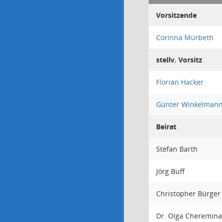
Vorsitzende
Corinna Mürbeth
stellv. Vorsitz
Florian Hacker
Günter Winkelman
Beirat
Stefan Barth
Jörg Buff
Christopher Bürger
Dr. Olga Cheremina