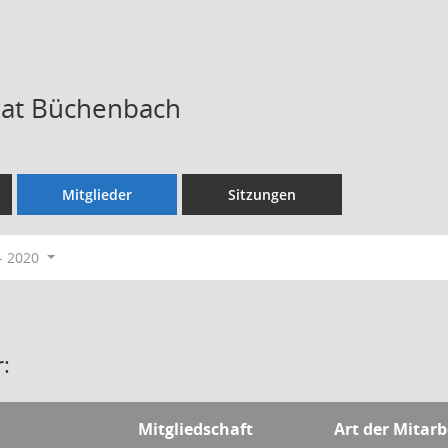
irat Büchenbach
Mitglieder
Sitzungen
- 2020
:
Mitgliedschaft
Art der Mitarb