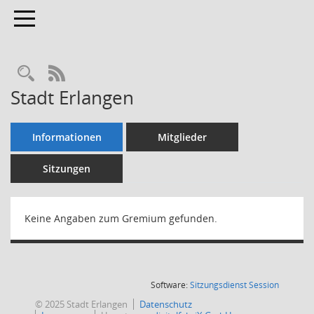
Toggle navigation
Rechercheauswahl
RSS-Feed
Stadt Erlangen
Informationen
Mitglieder
Sitzungen
Keine Angaben zum Gremium gefunden.
(Wird in
Software:
Sitzungsdienst
Session
© 2025 Stadt Erlangen
Datenschutz