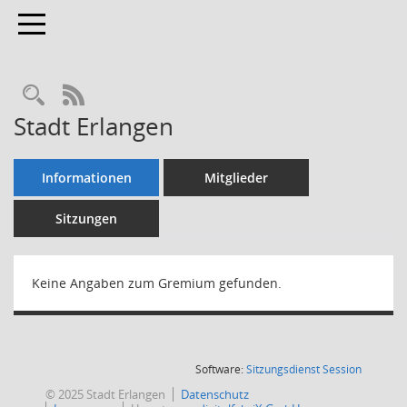
Toggle navigation
Rechercheauswahl
RSS-Feed
Stadt Erlangen
Informationen
Mitglieder
Sitzungen
Keine Angaben zum Gremium gefunden.
(Wird in
Software:
Sitzungsdienst
Session
© 2025 Stadt Erlangen
Datenschutz