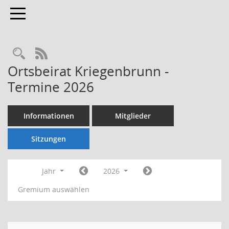
Toggle navigation
Rechercheauswahl
RSS-Feed
Ortsbeirat Kriegenbrunn -
Termine 2026
Informationen
Mitglieder
Sitzungen
Jahr
2026
Gremium auswählen