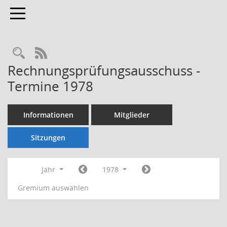
Toggle navigation
Rechercheauswahl
RSS-Feed
Rechnungsprüfungsausschuss -
Termine 1978
Informationen
Mitglieder
Sitzungen
Jahr
1978
Gremium auswählen