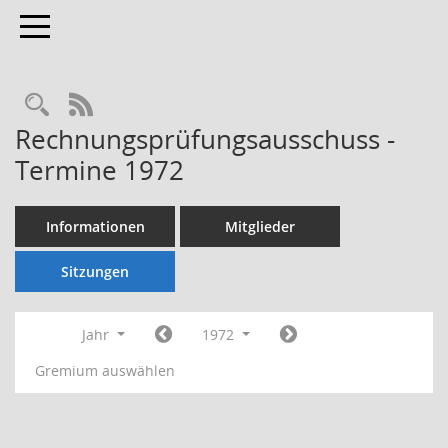
Toggle navigation
Rechercheauswahl
RSS-Feed
Rechnungsprüfungsausschuss -
Termine 1972
Informationen
Mitglieder
Sitzungen
Jahr
1972
Gremium auswählen