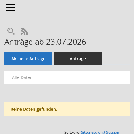
Toggle navigation
Rechercheauswahl
RSS-Feed
Anträge ab 23.07.2026
Aktuelle Anträge
Anträge
Alle Daten
Keine Daten gefunden.
(Wird in
Software:
Sitzungsdienst
Session