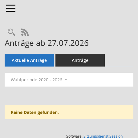
Toggle navigation
Rechercheauswahl
RSS-Feed
Anträge ab 27.07.2026
Aktuelle Anträge
Anträge
Wahlperiode 2020 - 2026
Keine Daten gefunden.
(Wird in
Software:
Sitzungsdienst
Session