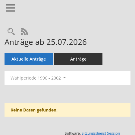
Toggle navigation
Rechercheauswahl
RSS-Feed
Anträge ab 25.07.2026
Aktuelle Anträge
Anträge
Wahlperiode 1996 - 2002
Keine Daten gefunden.
(Wird in
Software:
Sitzungsdienst
Session