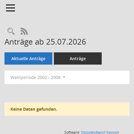
Toggle navigation
Rechercheauswahl
RSS-Feed
Anträge ab 25.07.2026
Aktuelle Anträge
Anträge
Wahlperiode 2002 - 2008
Keine Daten gefunden.
(Wird in
Software:
Sitzungsdienst
Session