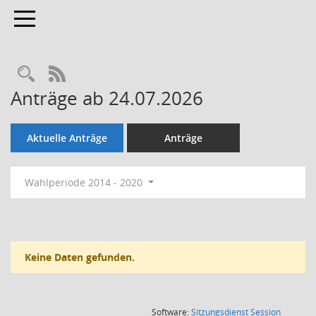
Toggle navigation
Rechercheauswahl
RSS-Feed
Anträge ab 24.07.2026
Aktuelle Anträge
Anträge
Wahlperiode 2014 - 2020
Keine Daten gefunden.
(Wird in
Software:
Sitzungsdienst
Session