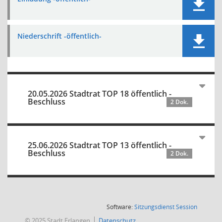
Niederschrift -öffentlich-
20.05.2026 Stadtrat TOP 18 öffentlich -
Beschluss
2 Dok.
25.06.2026 Stadtrat TOP 13 öffentlich -
Beschluss
2 Dok.
(Wird in
Software:
Sitzungsdienst
Session
© 2025 Stadt Erlangen
Datenschutz