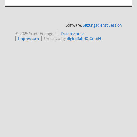
(Wird in
Software:
Sitzungsdienst
Session
© 2025 Stadt Erlangen
Datenschutz
Impressum
Umsetzung:
digitalfabriX GmbH