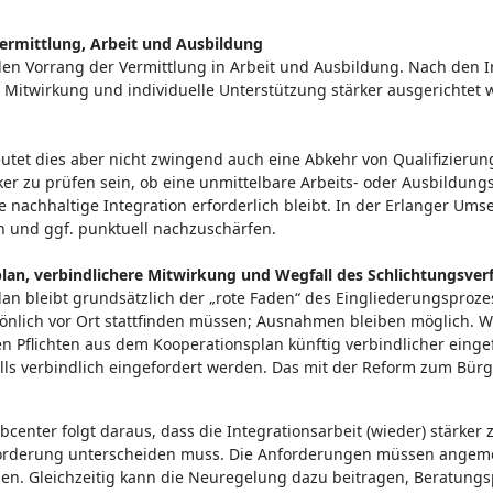
Vermittlung, Arbeit und Ausbildung
den Vorrang der Vermittlung in Arbeit und Ausbildung. Nach den I
, Mitwirkung und individuelle Unterstützung stärker ausgerichtet 
deutet dies aber nicht zwingend auch eine Abkehr von Qualifizie
ker zu prüfen sein, ob eine unmittelbare Arbeits- oder Ausbildu
nachhaltige Integration erforderlich bleibt. In der Erlanger Ums
n und ggf. punktuell nachzuschärfen.
plan, verbindlichere Mitwirkung und Wegfall des Schlichtungsver
an bleibt grundsätzlich der „rote Faden“ des Eingliederungsproze
sönlich vor Ort stattfinden müssen; Ausnahmen bleiben möglich. 
en Pflichten aus dem Kooperationsplan künftig verbindlicher ein
ls verbindlich eingefordert werden. Das mit der Reform zum Bürg
obcenter folgt daraus, dass die Integrationsarbeit (wieder) stärke
forderung unterscheiden muss. Die Anforderungen müssen angemess
n. Gleichzeitig kann die Neuregelung dazu beitragen, Beratungsp