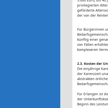
5.000 Euro, bis 40
privilegierten Alt
geförderte Altersv
der von der Renten
Für Bürgerinnen u
Bedarfsgemeinscha
künftig einer gena
von Fällen erhöhte
komplexeren Vermö
2.3. Kosten der U
Die einjährige Kar
der Karenzzeit un
abstrakten örtlich
Bedarfsgemeinschaf
Für Erlangen ist 
der Unterkunftskos
Beginn des Leistun