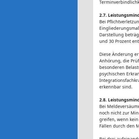
Terminverbindlichk
2.7. Leistungsmin
Bei Pflichtverlet
Eingliederungsmaß
Darstellung beträg
und 30 Prozent entf
Diese Änderung erf
Anhörung, die Prü
besonderen Belastu
psychischen Erkra
Integrationsfachkr
erkennbar sind.
2.8. Leistungsmin
Bei Meldeversäumn
noch nicht zur Mi
greifen, wenn kei
Fällen durch den 
Bei drei aufeinand