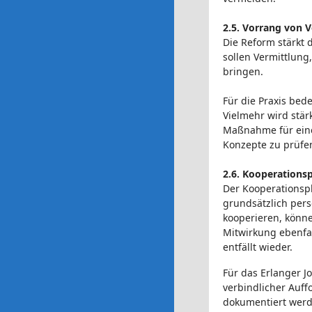
2.5. Vorrang von 
Die Reform stärkt 
sollen Vermittlung
bringen.
Für die Praxis be
Vielmehr wird stär
Maßnahme für eine 
Konzepte zu prüfe
2.6. Kooperations
Der Kooperationspl
grundsätzlich per
kooperieren, könn
Mitwirkung ebenfal
entfällt wieder.
Für das Erlanger J
verbindlicher Auf
dokumentiert werde