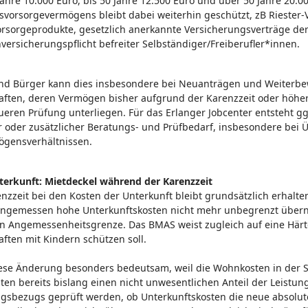
 Jahre 10.000 Euro, bis 50 Jahre 12.500 Euro und über 50 Jahre 20.
ersvorsorgevermögens bleibt dabei weiterhin geschützt, zB Riester
orsorgeprodukte, gesetzlich anerkannte Versicherungsverträge de
versicherungspflicht befreiter Selbständiger/Freiberufler*innen.
nd Bürger kann dies insbesondere bei Neuanträgen und Weiterbe
ften, deren Vermögen bisher aufgrund der Karenzzeit oder höhere
ueren Prüfung unterliegen. Für das Erlanger Jobcenter entsteht g
r oder zusätzlicher Beratungs- und Prüfbedarf, insbesondere bei 
gensverhältnissen.
nterkunft: Mietdeckel während der Karenzzeit
enzzeit bei den Kosten der Unterkunft bleibt grundsätzlich erhal
angemessen hohe Unterkunftskosten nicht mehr unbegrenzt übern
en Angemessenheitsgrenze. Das BMAS weist zugleich auf eine Härt
ten mit Kindern schützen soll.
diese Änderung besonders bedeutsam, weil die Wohnkosten in der 
ten bereits bislang einen nicht unwesentlichen Anteil der Leistungs
gsbezugs geprüft werden, ob Unterkunftskosten die neue absolute