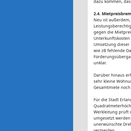
dazu kommen, dass
2.4. Mietpreisbr
Neu ist außerdem, 
Leistungsberechti
gegen die Mietpre
Unterkunftskosten 
Umsetzung dieser 
wie zB fehlende Da
Forderungsübergan
unklar.
Darüber hinaus erh
sehr kleine Wohnu
Gesamtmiete noch 
Für die Stadt Erla
Quadratmeterhöchst
Werkleitung prüft 
umgesetzt werden 
unerwünschte Dreht
vermeiden.