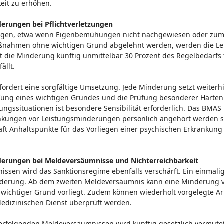
eit zu erhöhen.
derungen bei Pflichtverletzungen
zungen, etwa wenn Eigenbemühungen nicht nachgewiesen oder zum
nahmen ohne wichtigen Grund abgelehnt werden, werden die Lei
t die Minderung künftig unmittelbar 30 Prozent des Regelbedarfs f
ällt.
ordert eine sorgfältige Umsetzung. Jede Minderung setzt weiterh
fung eines wichtigen Grundes und die Prüfung besonderer Härten
ngssituationen ist besondere Sensibilität erforderlich. Das BMAS
nkungen vor Leistungsminderungen persönlich angehört werden sol
aft Anhaltspunkte für das Vorliegen einer psychischen Erkrankun
derungen bei Meldeversäumnisse und Nichterreichbarkeit
issen wird das Sanktionsregime ebenfalls verschärft. Ein einmal
nderung. Ab dem zweiten Meldeversäumnis kann eine Minderung v
n wichtiger Grund vorliegt. Zudem können wiederholt vorgelegte 
Medizinischen Dienst überprüft werden.
erfolgenden Meldeversäumnissen wird künftig gesetzlich vermutet, 