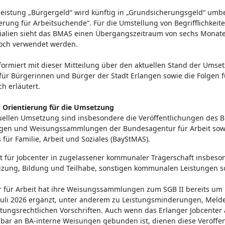
leistung „Bürgergeld“ wird künftig in „Grundsicherungsgeld“ umb
rung für Arbeitsuchende“. Für die Umstellung von Begrifflichkeit
ialien sieht das BMAS einen Übergangszeitraum von sechs Monaten
och verwendet werden.
formiert mit dieser Mitteilung über den aktuellen Stand der Umse
ür Bürgerinnen und Bürger der Stadt Erlangen sowie die Folgen f
h erläutert.
d Orientierung für die Umsetzung
ellen Umsetzung sind insbesondere die Veröffentlichungen des BMA
gen und Weisungssammlungen der Bundesagentur für Arbeit sowie
 für Familie, Arbeit und Soziales (BayStMAS).
t für Jobcenter in zugelassener kommunaler Trägerschaft insbeson
izung, Bildung und Teilhabe, sonstigen kommunalen Leistungen s
 für Arbeit hat ihre Weisungssammlungen zum SGB II bereits u
 Juli 2026 ergänzt, unter anderem zu Leistungsminderungen, Mel
stungsrechtlichen Vorschriften. Auch wenn das Erlanger Jobcenter 
bar an BA-interne Weisungen gebunden ist, dienen diese Veröffen