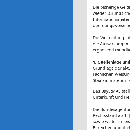
Die bisherige Geld
wieder „Grundsiche
Informationsmater
übergangsweise n
Die Werkleitung in
die Auswirkungen f
ergänzend mündlic
1. Quellenlage un
Grundlage der aktu
Fachlichen Weisun
Staatsministeriums
Das BayStMAS stell
Unterkunft und He
Die Bundesagentur
Rechtsstand ab 1.
sowie weiteren lei
Bereichen unmittel