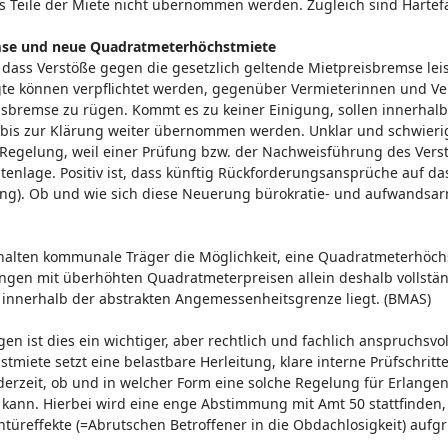
 Teile der Miete nicht übernommen werden. Zugleich sind Härtefä
emse und neue Quadratmeterhöchstmiete
dass Verstöße gegen die gesetzlich geltende Mietpreisbremse leis
gte können verpflichtet werden, gegenüber Vermieterinnen und Ve
isbremse zu rügen. Kommt es zu keiner Einigung, sollen innerha
bis zur Klärung weiter übernommen werden. Unklar und schwierig 
Regelung, weil einer Prüfung bzw. der Nachweisführung des Verst
tenlage. Positiv ist, dass künftig Rückforderungsansprüche auf d
g). Ob und wie sich diese Neuerung bürokratie- und aufwandsarm,
alten kommunale Träger die Möglichkeit, eine Quadratmeterhöchst
ngen mit überhöhten Quadratmeterpreisen allein deshalb vollst
innerhalb der abstrakten Angemessenheitsgrenze liegt. (BMAS)
ngen ist dies ein wichtiger, aber rechtlich und fachlich anspruchs
miete setzt eine belastbare Herleitung, klare interne Prüfschritte
derzeit, ob und in welcher Form eine solche Regelung für Erlang
kann. Hierbei wird eine enge Abstimmung mit Amt 50 stattfinden,
üreffekte (=Abrutschen Betroffener in die Obdachlosigkeit) aufg