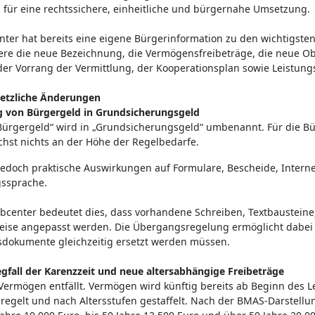
 für eine rechtssichere, einheitliche und bürgernahe Umsetzung.
nter hat bereits eine eigene Bürgerinformation zu den wichtigsten
re die neue Bezeichnung, die Vermögensfreibeträge, die neue Obe
der Vorrang der Vermittlung, der Kooperationsplan sowie Leistun
setzliche Änderungen
 von Bürgergeld in Grundsicherungsgeld
Bürgergeld“ wird in „Grundsicherungsgeld“ umbenannt. Für die Bü
hst nichts an der Höhe der Regelbedarfe.
edoch praktische Auswirkungen auf Formulare, Bescheide, Interneta
gssprache.
obcenter bedeutet dies, dass vorhandene Schreiben, Textbausteine,
weise angepasst werden. Die Übergangsregelung ermöglicht dabei 
sdokumente gleichzeitig ersetzt werden müssen.
gfall der Karenzzeit und neue altersabhängige Freibeträge
 Vermögen entfällt. Vermögen wird künftig bereits ab Beginn des L
regelt und nach Altersstufen gestaffelt. Nach der BMAS-Darstellun