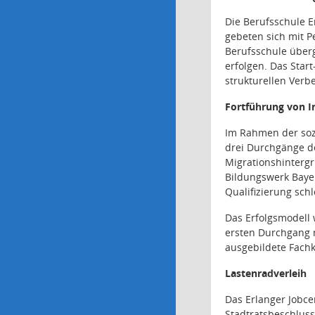
Die Berufsschule 
gebeten sich mit P
Berufsschule über
erfolgen. Das Sta
strukturellen Ver
Fortführung von 
Im Rahmen der soz
drei Durchgänge de
Migrationshintergr
Bildungswerk Bayer
Qualifizierung sch
Das Erfolgsmodell 
ersten Durchgang 
ausgebildete Fachk
Lastenradverleih
Das Erlanger Jobce
Stadtratsbeschluss