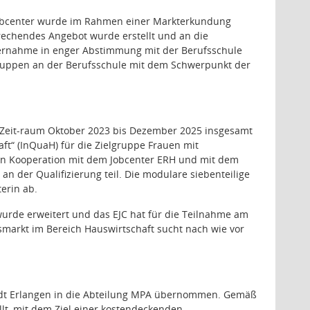
 Jobcenter wurde im Rahmen einer Markterkundung
rechendes Angebot wurde erstellt und an die
bernahme in enger Abstimmung mit der Berufsschule
gruppen an der Berufsschule mit dem Schwerpunkt der
 Zeit-raum Oktober 2023 bis Dezember 2025 insgesamt
ft“ (InQuaH) für die Zielgruppe Frauen mit
 in Kooperation mit dem Jobcenter ERH und mit dem
 der Qualifizierung teil. Die modulare siebenteilige
erin ab.
wurde erweitert und das EJC hat für die Teilnahme am
markt im Bereich Hauswirtschaft sucht nach wie vor
Stadt Erlangen in die Abteilung MPA übernommen. Gemäß
llt, mit dem Ziel einer kostendeckenden