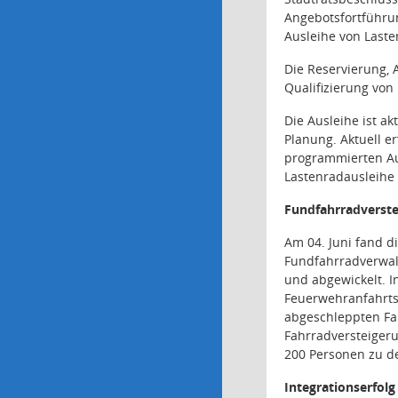
Angebotsfortführu
Ausleihe von Laste
Die Reservierung,
Qualifizierung von
Die Ausleihe ist a
Planung. Aktuell e
programmierten Au
Lastenradausleihe
Fundfahrradverst
Am 04. Juni fand d
Fundfahrradverwal
und abgewickelt. 
Feuerwehranfahrts
abgeschleppten Fa
Fahrradversteiger
200 Personen zu d
Integrationserfolg