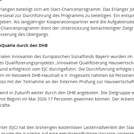
Erlangen beteiligt sich am Start-Chancenprogramm. Das Erlanger
ersonal zur Durchführung des Programms zu beteiligen. Ein entsp
geben. Als langjähriger Kooperationspartner wird die Aufgabenü
rt-Chancenprogramm dient der Unterstützung benachteiligter Ziel
besserung des Übergangs.
InQuaHa durch den DHB
ialen Innovation des Europäischen Sozialfonds Bayern wurden im
s Qualifizierungsprojektes „Innovative Qualifizierung Hauswirtscha
und erfolgreich vom EJC durchgeführt. Die Durchführung erfolgte
n im Netzwerk DHB-Haushalt e.V. Insgesamt nahmen 64 Personen an
loss mit der Teilnahme an der Externen-Prüfung zur Hauswirtschaft
wird in Zukunft weiter durch den DHB angeboten. Die Zielgruppe 
mit Beginn im Mai 2026 17 Personen gewinnen können. Der Arbeits
räfte.
nter (EJC) hat den bisherigen kostenlosen Lastenradverleih der 
 wurde die Ausleihe auf eine gebührenpflichtige Variante umgeste