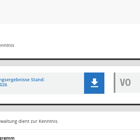
enntnis
VO
ngsergebnisse Stand:
2026
rwaltung dient zur Kenntnis.
ogramm