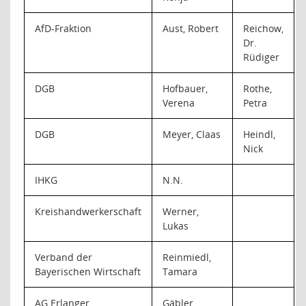
AfD-Fraktion
Aust, Robert
Reichow,
Dr.
Rüdiger
DGB
Hofbauer,
Rothe,
Verena
Petra
DGB
Meyer, Claas
Heindl,
Nick
IHKG
N.N.
Kreishandwerkerschaft
Werner,
Lukas
Verband der
Reinmiedl,
Bayerischen Wirtschaft
Tamara
AG Erlanger
Gäbler,