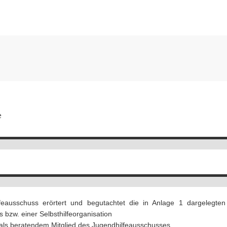
e
eausschuss erörtert und begutachtet die in Anlage 1 dargelegten V
zw. einer Selbsthilfeorganisation
als beratendem Mitglied des Jugendhilfeausschusses.