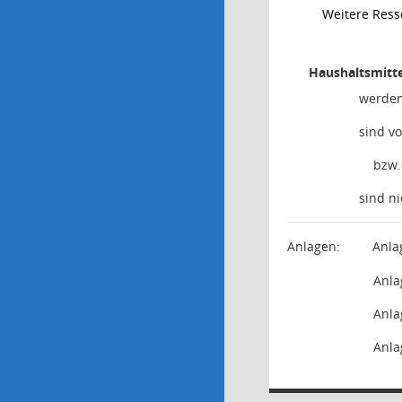
Weitere Res
Haushaltsmitte
werden
sind v
bzw.
sind n
Anlagen:
Anla
Anla
Anla
Anla