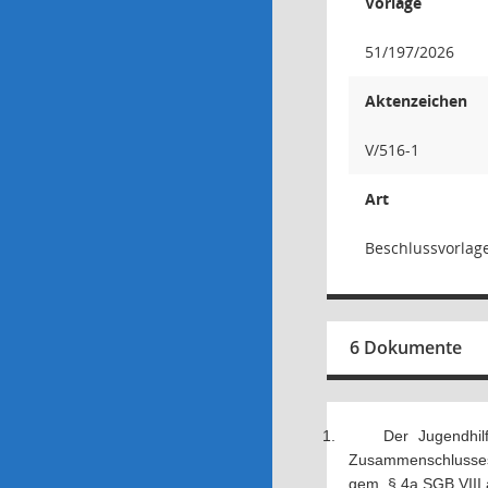
Vorlage
51/197/2026
Aktenzeichen
V/516-1
Art
Beschlussvorlag
6 Dokumente
1.
Der Jugendhilf
Zusammenschlusses b
gem. § 4a SGB VIII 