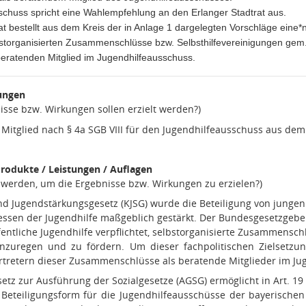
schuss spricht eine Wahlempfehlung an den Erlanger Stadtrat aus.
at bestellt aus dem Kreis der in Anlage 1 dargelegten Vorschläge eine*
lbstorganisierten Zusammenschlüsse bzw. Selbsthilfevereinigungen gem
eratenden Mitglied im Jugendhilfeausschuss.
ungen
isse bzw. Wirkungen sollen erzielt werden?)
Mitglied nach § 4a SGB VIII für den Jugendhilfeausschuss aus dem
rodukte / Leistungen / Auflagen
n werden, um die Ergebnisse bzw. Wirkungen zu erzielen?)
nd Jugendstärkungsgesetz (KJSG) wurde die Beteiligung von jung
essen der Jugendhilfe maßgeblich gestärkt. Der Bundesgesetzgeber
ffentliche Jugendhilfe verpflichtet, selbstorganisierte Zusammensch
anzuregen und zu fördern. Um dieser fachpolitischen Zielsetzun
rtretern dieser Zusammenschlüsse als beratende Mitglieder im Ju
etz zur Ausführung der Sozialgesetze (AGSG) ermöglicht in Art. 19 
Beteiligungsform für die Jugendhilfeausschüsse der bayerisch