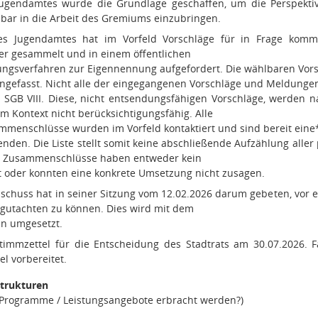
ugendamtes wurde die Grundlage geschaffen, um die Perspekti
lbar in die Arbeit des Gremiums einzubringen.
es Jugendamtes hat im Vorfeld Vorschläge für in Frage komme
er gesammelt und in einem öffentlichen
ngsverfahren zur Eigennennung aufgefordert. Die wählbaren Vors
gefasst. Nicht alle der eingegangenen Vorschläge und Meldunge
SGB VIII. Diese, nicht entsendungsfähigen Vorschläge, werden nac
em Kontext nicht berücksichtigungsfähig. Alle
menschlüsse wurden im Vorfeld kontaktiert und sind bereit eine*
enden. Die Liste stellt somit keine abschließende Aufzählung all
le Zusammenschlüsse haben entweder kein
t oder konnten eine konkrete Umsetzung nicht zusagen.
schuss hat in seiner Sitzung vom 12.02.2026 darum gebeten, vor e
egutachten zu können. Dies wird mit dem
n umgesetzt.
timmzettel für die Entscheidung des Stadtrats am 30.07.2026. Fal
l vorbereitet.
Strukturen
e Programme / Leistungsangebote erbracht werden?)