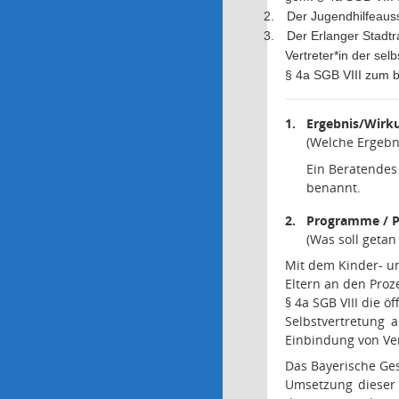
2.
Der Jugendhilfeaus
3.
Der Erlanger Stadtr
Vertreter*in der se
§ 4a SGB VIII zum b
1.
Ergebnis/Wirk
(Welche Ergebn
Ein Beratendes 
benannt.
2.
Programme / P
(Was soll geta
Mit dem Kinder- u
Eltern an den Proz
§ 4a SGB VIII die ö
Selbstvertretung 
Einbindung von Ve
Das Bayerische Ges
Umsetzung dieser 