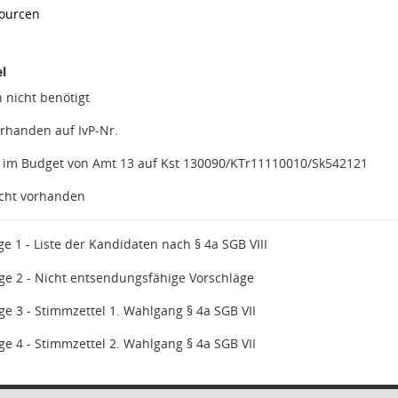
sourcen
l
 nicht benötigt
orhanden auf IvP-Nr.
 im Budget von Amt 13 auf Kst 130090/KTr11110010/Sk542121
icht vorhanden
ge 1 - Liste der Kandidaten nach § 4a SGB VIII
ge 2 - Nicht entsendungsfähige Vorschläge
ge 3 - Stimmzettel 1. Wahlgang § 4a SGB VII
ge 4 - Stimmzettel 2. Wahlgang § 4a SGB VII