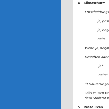
4.
Klimaschutz:
Entscheidungs
ja, posi
ja, neg
n
ein
Wenn ja, negat
Bestehen alte
ja*
nein*
*Erläuterunge
Falls es sich 
dem Stadtrat n
5.
Ressourcen