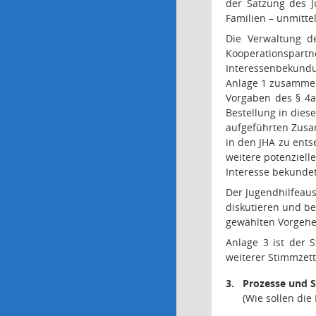
der Satzung des J
Familien – unmitte
Die Verwaltung d
Kooperationspartn
Interessenbekundu
Anlage 1 zusammen
Vorgaben des § 4a 
Bestellung in dies
aufgeführten Zusam
in den JHA zu ents
weitere potenziel
Interesse bekunde
Der Jugendhilfeaus
diskutieren und b
gewählten Vorgehe
Anlage 3 ist der S
weiterer Stimmzette
3.
Prozesse und 
(Wie sollen di