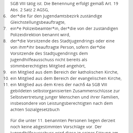
SGB VIII tätig ist. Die Benennung erfolgt gemäß Art. 19
Abs. 2 Satz 2 AGSG,
6.
der*die für den Jugendamtsbezirk zuständige
Gleichstellungsbeauftragte,
7.
ein*e Polizeibeamter*in, der*die von der zuständigen
Polizeidirektion benannt wird,
8.
der*die Vorsitzende des Stadtjugendrings oder eine
von ihm*ihr beauftragte Person, sofern der*die
Vorsitzende des Stadtjugendrings dem
Jugendhilfeausschuss nicht bereits als
stimmberechtigtes Mitglied angehört,
9.
ein Mitglied aus dem Bereich der katholischen Kirche,
10.
ein Mitglied aus dem Bereich der evangelischen Kirche,
11.
ein Mitglied aus dem Kreis der nach§ 4a SGB VIII
gebildeten selbstorganisierten Zusammenschlüsse zur
Selbstvertretung junger Menschen und ihrer Familien,
insbesondere von Leistungsberechtigten nach dem
achten Sozialgesetzbuch
Für die unter 11. benannten Personen liegen derzeit
noch keine abgestimmten Vorschläge vor. Der
Jugendhilfeausschuss wird diese in seiner Sitzung am