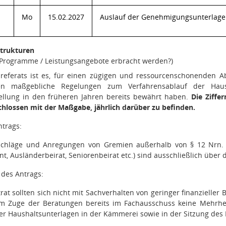
Mo
15.02.2027
Auslauf der Genehmigungsunterlage
Strukturen
e Programme / Leistungsangebote erbracht werden?)
zreferats ist es, für einen zügigen und ressourcenschonenden 
n maßgebliche Regelungen zum Verfahrensablauf der Hausha
ellung in den früheren Jahren bereits bewährt haben.
Die Ziffe
chlossen mit der Maßgabe, jährlich darüber zu befinden.
ntrags:
schläge und Anregungen von Gremien außerhalb von § 12 Nrn. 1
t, Ausländerbeirat, Seniorenbeirat etc.) sind ausschließlich über
4 des Antrags:
at sollten sich nicht mit Sachverhalten von geringer finanzieller
im Zuge der Beratungen bereits im Fachausschuss keine Mehrhei
er Haushaltsunterlagen in der Kämmerei sowie in der Sitzung des 