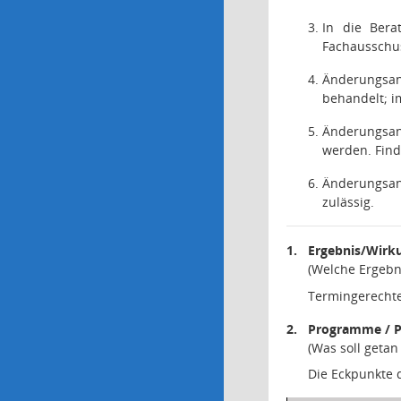
In die Bera
Fachausschus
Änderungsan
behandelt; i
Änderungsant
werden. Find
Änderungsan
zulässig.
1.
Ergebnis/Wirk
(Welche Ergebn
Termingerechte
2.
Programme / P
(Was soll geta
Die Eckpunkte 