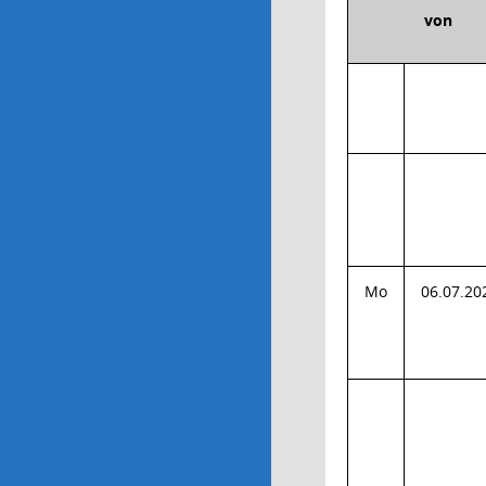
von
Mo
06.07.20