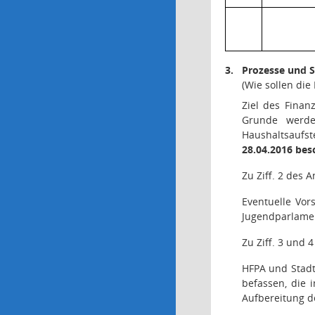
3.
Prozesse und 
(Wie sollen di
Ziel des Finan
Grunde werde
Haushaltsaufst
28.04.2016 bes
Zu Ziff. 2 des A
Eventuelle Vor
Jugendparlamen
Zu Ziff. 3 und 
HFPA und Stadtr
befassen, die 
Aufbereitung d