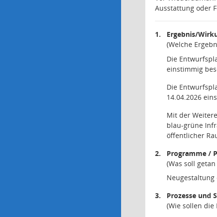
Ausstattung oder F
1.
Ergebnis/Wirk
(Welche Ergebn
Die Entwurfspl
einstimmig besc
Die Entwurfspl
14.04.2026 ein
Mit der Weitere
blau-grüne Inf
öffentlicher R
2.
Programme / P
(Was soll geta
Neugestaltung d
3.
Prozesse und 
(Wie sollen di