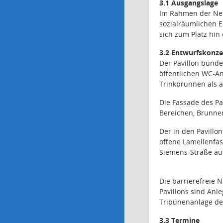
3.1 Ausgangslage
Im Rahmen der Neu
sozialräumlichen E
sich zum Platz hin
3.2 Entwurfskonze
Der Pavillon bünde
öffentlichen
WC-An
Trinkbrunnen als 
Die Fassade des Pa
Bereichen, Brunne
Der in den Pavillo
offene
Lamellenfa
Siemens-Straße au
Die barrierefreie 
Pavillons sind Anl
Tribünenanlage des 
3.3 Termine