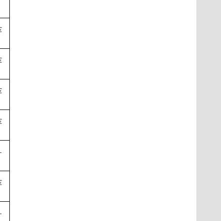
€
€
€
€
-
€
-