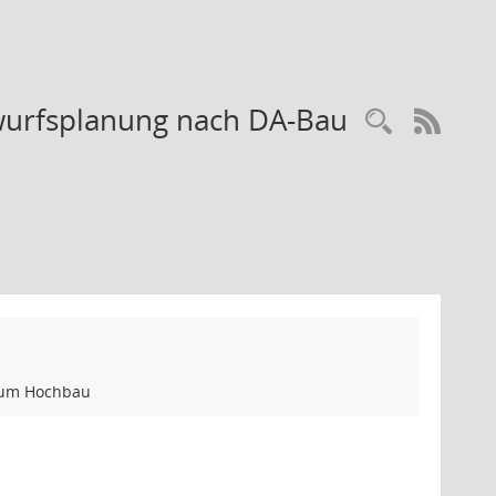
twurfsplanung nach DA-Bau
Recherc
RSS-
 zum Hochbau