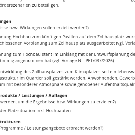
örderszenarien zu beteiligen.
ungen
isse bzw. Wirkungen sollen erzielt werden?)
anung Hochbau zum künftigen Pavillon auf dem Zollhausplatz wurd
hlossenen Vorplanung zum Zollhausplatz ausgearbeitet (vgl. Vorla
anung zum Hochbau steht im Einklang mit der Entwurfsplanung de
stimmig angenommen hat (vgl. Vorlage Nr. PET/037/2026).
ntwicklung des Zollhausplatzes zum Klimaplatzes soll ein lebensw
rastruktur im Quartier soll gestärkt werden. Anwohnenden, Gewerb
aum mit besonderer Atmosphäre sowie gehobener Aufenthaltsquali
rodukte / Leistungen / Auflagen
n werden, um die Ergebnisse bzw. Wirkungen zu erzielen?)
er Platzsituation inkl. Hochbauten
Strukturen
e Programme / Leistungsangebote erbracht werden?)