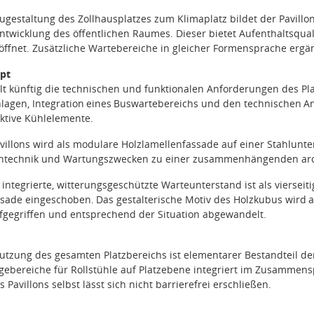
gestaltung des Zollhausplatzes zum Klimaplatz bildet der Pavill
ntwicklung des öffentlichen Raumes. Dieser bietet Aufenthaltsquali
 öffnet. Zusätzliche Wartebereiche in gleicher Formensprache ergä
pt
lt künftig die technischen und funktionalen Anforderungen des Pla
lagen,
Integration
eines
Buswartebereichs
und
den
technischen
A
aktive Kühlelemente
.
villons wird als modulare Holzlamellenfassade auf einer Stahlunte
ntechnik und Wartungszwecken zu einer zusammenhängenden archi
n integrierte, witterungsgeschützte Warteunterstand ist als vierse
ssade
eingeschoben.
Das
gestalterische
Motiv
des
Holzkubus
wird
fgegriffen und entsprechend der Situation abgewandelt.
Nutzung des gesamten Platzbereichs ist elementarer Bestandteil de
egebereiche für Rollstühle auf Platzebene integriert im Zusammens
Pavillons selbst lässt sich nicht barrierefrei erschließen.