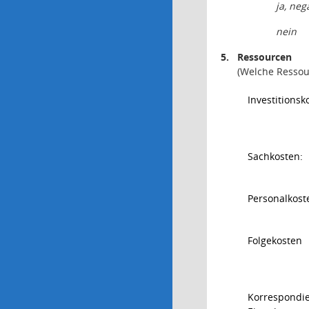
ja, neg
n
ein
5.
Ressourcen
(Welche Ressou
Investitionsk
Sachkosten:
Personalkoste
Folgekosten
Korrespondi