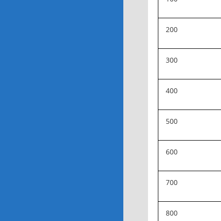
200
300
400
500
600
700
800