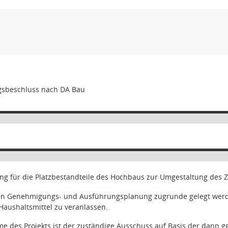
gsbeschluss nach DA Bau
g für die Platzbestandteile des Hochbaus zur Umgestaltung des Z
eren Genehmigungs- und Ausführungsplanung zugrunde gelegt werde
 Haushaltsmittel zu veranlassen.
e des Projekts ist der zuständige Ausschuss auf Basis der dann 