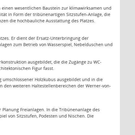
on einen wesentlichen Baustein zur klimawirksamen und
tät in Form der tribünenartigen Sitzstufen-Anlage, die
nzen die hochbauliche Ausstattung des Platzes.
tzes. Er dient der Ersatz-Unterbringung der
nlagen
zum
Betrieb
von
Wasserspiel, Nebelduschen und
rkonstruktion ausgebildet, die die Zugänge zu WC-
tektonischen Figur fasst.
itig umschlossener Holzkubus ausgebildet und in die
an
den
weiteren
Haltestellenbereichen
der
Werner-von-
r Planung Freianlagen. In die Tribünenanlage des
piel von Sitzstufen, Podesten und Nischen. Die