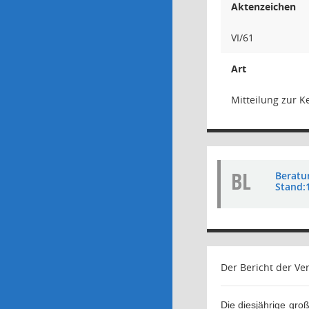
Aktenzeichen
VI/61
Art
Mitteilung zur K
BL
Beratu
Stand:
Der Bericht der Ve
Die
diesjährige
große