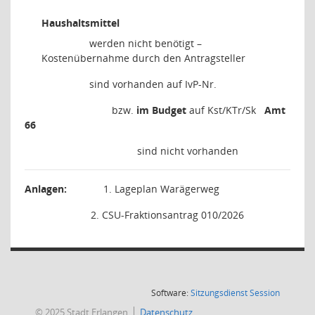
Haushaltsmittel
werden nicht benötigt –
Kostenübernahme durch den Antragsteller
sind vorhanden auf IvP-Nr.
bzw.
im Budget
auf Kst/KTr/Sk
Amt
66
sind nicht vorhanden
Anlagen:
1. Lageplan Warägerweg
2. CSU-Fraktionsantrag 010/2026
(Wird in
Software:
Sitzungsdienst
Session
© 2025 Stadt Erlangen
Datenschutz