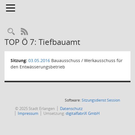
Toggle navigation
Rechercheauswahl
RSS-Feed
TOP Ö 7: Tiefbauamt
Sitzung:
03.05.2016
Bauausschuss / Werkausschuss für
den Entwässerungsbetrieb
(Wird in
Software:
Sitzungsdienst
Session
© 2025 Stadt Erlangen
Datenschutz
Impressum
Umsetzung:
digitalfabriX GmbH