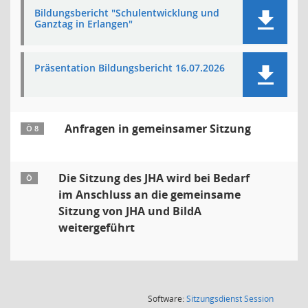
Bildungsbericht "Schulentwicklung und
Ganztag in Erlangen"
Präsentation Bildungsbericht 16.07.2026
Anfragen in gemeinsamer Sitzung
Ö 8
Die Sitzung des JHA wird bei Bedarf
Ö
im Anschluss an die gemeinsame
Sitzung von JHA und BildA
weitergeführt
(Wird in
Software:
Sitzungsdienst
Session