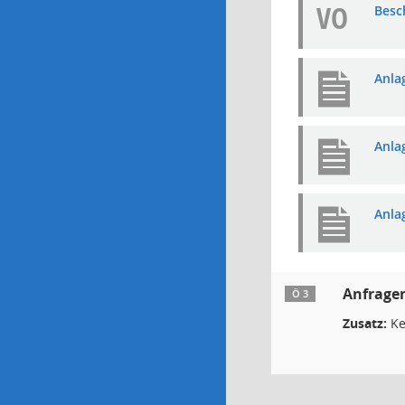
VO
Besc
Anla
Anla
Anla
Anfrage
Ö 3
Zusatz:
Ke