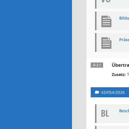
Bild
Präs
Übertra
Ö 2.1
Zusatz:
T
43/054/2026
BL
Besc