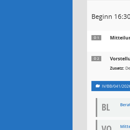
Beginn 16:3
Mitteilu
Ö 1
Vorstell
Ö 2
Zusatz:
De
IV/BB/041/202
BL
Bera
VO
Mitt