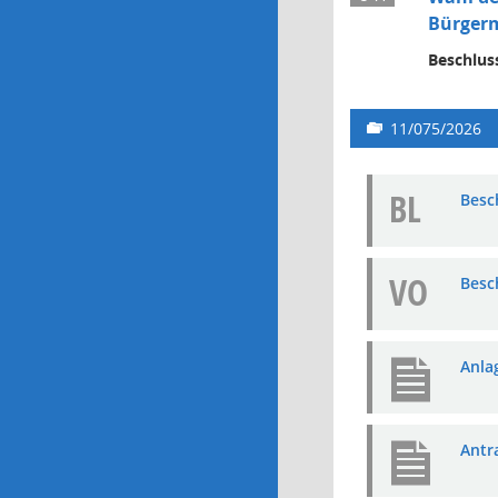
Bürgerm
Beschlus
11/075/2026
BL
Besc
VO
Besc
Anla
Antr