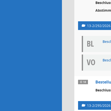
Beschlus
Abstimm
13-2/292/2026
BL
Besc
VO
Besc
Bestellu
Ö 18
Beschlus
13-2/295/2026