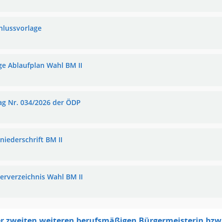
hlussvorlage
ge Ablaufplan Wahl BM II
ag Nr. 034/2026 der ÖDP
niederschrift BM II
erverzeichnis Wahl BM II
r zweiten weiteren berufsmäßigen Bürgermeisterin bzw