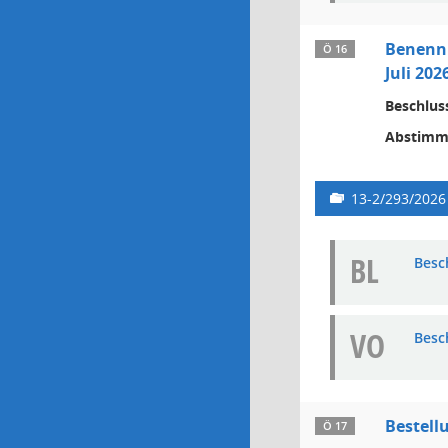
Benennu
Ö 16
Juli 20
Beschlus
Abstimm
13-2/293/2026
BL
Besc
VO
Besc
Bestell
Ö 17