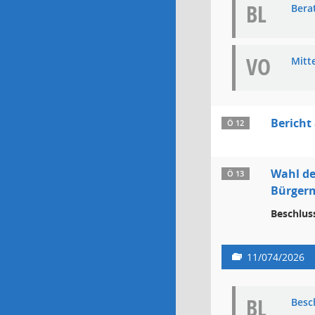
BL
Bera
VO
Mitt
Bericht
Ö 12
Wahl de
Ö 13
Bürgerm
Beschlus
11/074/2026
BL
Besc