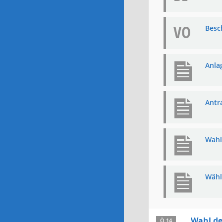
VO
Besc
Anla
Antr
Wahl
Wähl
Wahl de
Ö 14