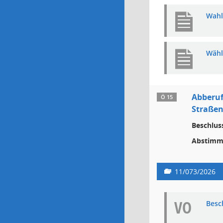
Wahl
Wähl
Abberuf
Ö 15
Straßen
Beschlus
Abstimm
11/073/2026
VO
Besc