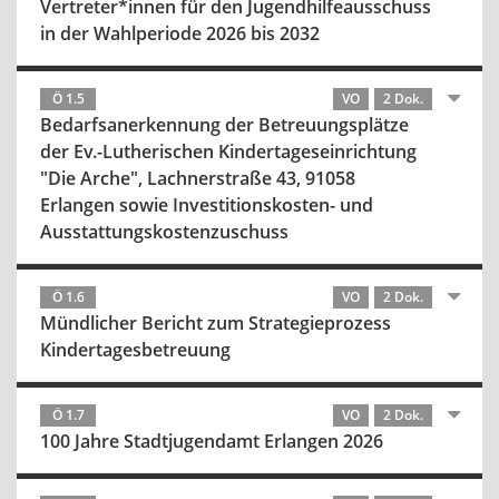
Vertreter*innen für den Jugendhilfeausschuss
in der Wahlperiode 2026 bis 2032
Ö 1.5
VO
2 Dok.
Bedarfsanerkennung der Betreuungsplätze
der Ev.-Lutherischen Kindertageseinrichtung
"Die Arche", Lachnerstraße 43, 91058
Erlangen sowie Investitionskosten- und
Ausstattungskostenzuschuss
Ö 1.6
VO
2 Dok.
Mündlicher Bericht zum Strategieprozess
Kindertagesbetreuung
Ö 1.7
VO
2 Dok.
100 Jahre Stadtjugendamt Erlangen 2026