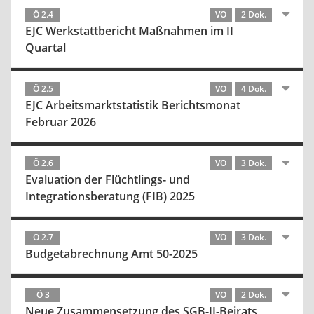
Ö 2.4
VO
2 Dok.
EJC Werkstattbericht Maßnahmen im II
Quartal
Ö 2.5
VO
4 Dok.
EJC Arbeitsmarktstatistik Berichtsmonat
Februar 2026
Ö 2.6
VO
3 Dok.
Evaluation der Flüchtlings- und
Integrationsberatung (FIB) 2025
Ö 2.7
VO
3 Dok.
Budgetabrechnung Amt 50-2025
Ö 3
VO
2 Dok.
Neue Zusammensetzung des SGB-II-Beirats