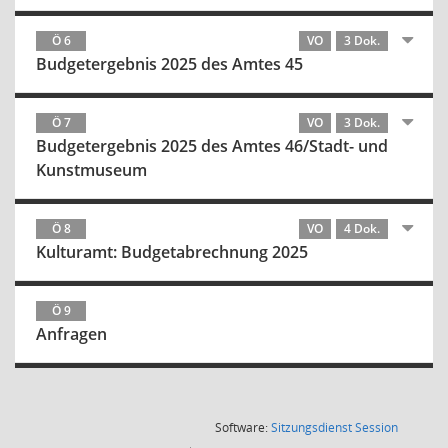
Ö 6
VO
3 Dok.
Budgetergebnis 2025 des Amtes 45
Ö 7
VO
3 Dok.
Budgetergebnis 2025 des Amtes 46/Stadt- und
Kunstmuseum
Ö 8
VO
4 Dok.
Kulturamt: Budgetabrechnung 2025
Ö 9
Anfragen
(Wird in
Software:
Sitzungsdienst
Session