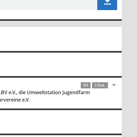
VO
3 Dok.
BV e.V., die Umweltstation Jugendfarm
rvereine e.V.