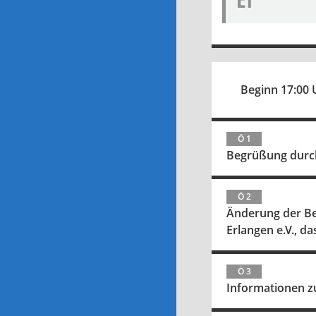
Beginn 17:00 
Ö 1
Begrüßung durch
Ö 2
Änderung der Be
Erlangen e.V., d
Ö 3
Informationen z