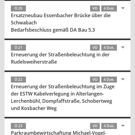
Ö 20
VO
4 Dok.
Ersatzneubau Essenbacher Brücke über die
Schwabach
Bedarfsbeschluss gemäß DA Bau 5.3
Ö 21
VO
4 Dok.
Erneuerung der Straßenbeleuchtung in der
Rudelsweiherstraße
Ö 22
VO
4 Dok.
Erneuerung der Straßenbeleuchtung im Zuge
der ESTW Kabelverlegung in Alterlangen-
Lerchenbühl, Dompfaffstraße, Schobertweg
und Kosbacher Weg
Ö 23
VO
4 Dok.
Parkraumbewirtschaftung Michael-Vogel-