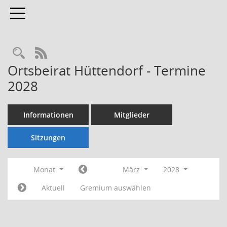
Toggle navigation
Rechercheauswahl
RSS-Feed
Ortsbeirat Hüttendorf - Termine
2028
Informationen
Mitglieder
Sitzungen
Monat
März
2028
Aktuell
Gremium auswählen