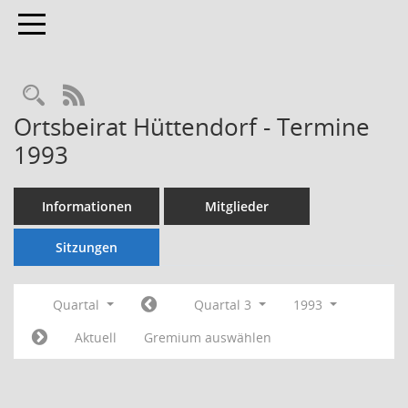
Toggle navigation
Rechercheauswahl
RSS-Feed
Ortsbeirat Hüttendorf - Termine
1993
Informationen
Mitglieder
Sitzungen
Quartal
Quartal 3
1993
Aktuell
Gremium auswählen