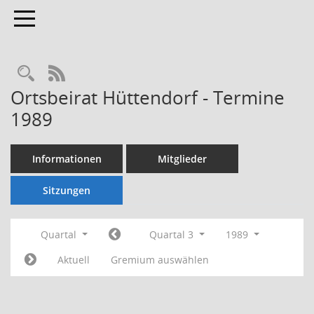
Toggle navigation
Rechercheauswahl
RSS-Feed
Ortsbeirat Hüttendorf - Termine
1989
Informationen
Mitglieder
Sitzungen
Quartal
Quartal 3
1989
Aktuell
Gremium auswählen