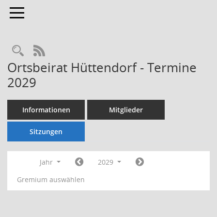
Toggle navigation
Rechercheauswahl
RSS-Feed
Ortsbeirat Hüttendorf - Termine
2029
Informationen
Mitglieder
Sitzungen
Jahr
2029
Gremium auswählen