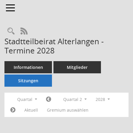
Toggle navigation
Rechercheauswahl
RSS-Feed
Stadtteilbeirat Alterlangen -
Termine 2028
Informationen
Mitglieder
Sitzungen
Quartal
Quartal 2
2028
Aktuell
Gremium auswählen